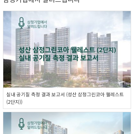
실내 공기질 측정 결과 보고서 (성산 삼정그린코아 웰레스트
(2단지))