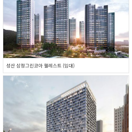
성산 삼정그린코아 웰레스트 (임대)
성산 삼정그린코아 웰레스트 (임대)
주소
경상남도 창원시 성산구 안민동 614-2번지