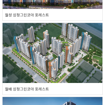
웹사이트 바로가기
월성 삼정그린코아 포레스트
월성 삼정그린코아 포레스트
주소
대구광역시 달서구 월성동 682번지 외 79필지
기타사항
지하2층 / 지상30층 아파트 12개동, 근린생활시설 2개동
웹사이트 바로가기
월배 삼정그린코아 포레스트
월배 삼정그린코아 포레스트