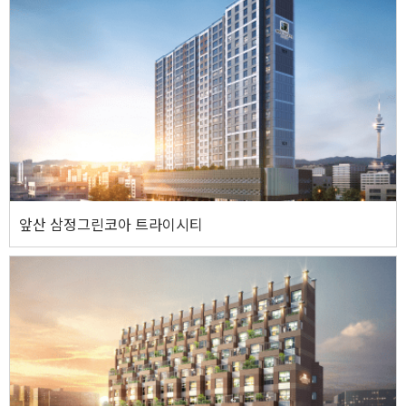
주소
대구광역시 달서구 대천동 300번지
기타사항
지하 2층 ~ 지상 30층 / 15개동 (1,533세대)
웹사이트 바로가기
앞산 삼정그린코아 트라이시티
앞산 삼정그린코아 트라이시티
주소
대구광역시 남구 대명동 1118-1외 3필지
기타사항
지하 2층 ~ 지상 22층 / 1개동 (아파트 76세대 / 오피스텔 114실 / 총 190세대)