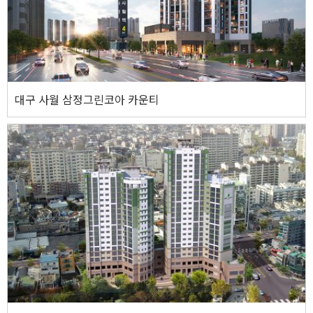
웹사이트 바로가기
대구 사월 삼정그린코아 카운티
대구 사월 삼정그린코아 카운티
주소
대구광역시 수성구 사월B4블럭 주상복합 신축공사
기타사항
지하 2층 ~ 지상 18층 / 1개동
웹사이트 바로가기