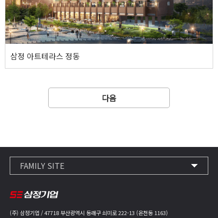
웹사이트 바로가기
삼정 아트테라스 정동
삼정 아트테라스 정동
다음
주소
서울특별시 중구 정동 34-7
기타사항
지하 5층 ~ 지상 9층 / 1개동 (168세대)
FAMILY SITE
삼정그린코아 포레스트
하이스트컨트리클럽
웹사이트 바로가기
(주) 삼정기업 / 47718 부산광역시 동래구 쇠미로 222-13 (온천동 1163)