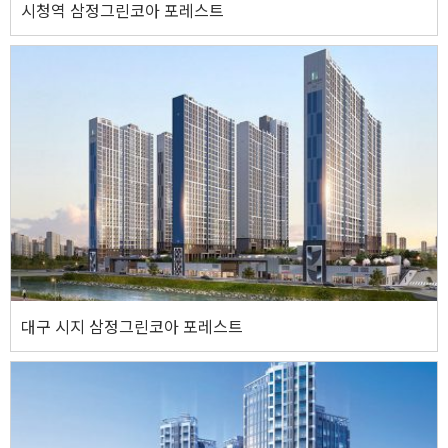
시청역 삼정그린코아 포레스트
시청역 삼정그린코아 포레스트
주소
부산광역시 연제구 연산동 1507-1번지
기타사항
지하 3층 ~ 지상 22층 / 2개동
웹사이트 바로가기
대구 시지 삼정그린코아 포레스트
대구 시지 삼정그린코아 포레스트
주소
대구광역시 수성구 욱수동 25번지 일원