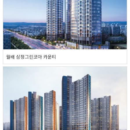
기타사항
지하 3층 ~ 지상 32층 / 7개동
웹사이트 바로가기
월배 삼정그린코아 카운티
월배 삼정그린코아 카운티
주소
대구광역시 달서구 대천동 511번지
기타사항
108A㎡ 68세대, 108B㎡ 4세대 / 121A㎡ 122세대, 121B㎡ 8세대