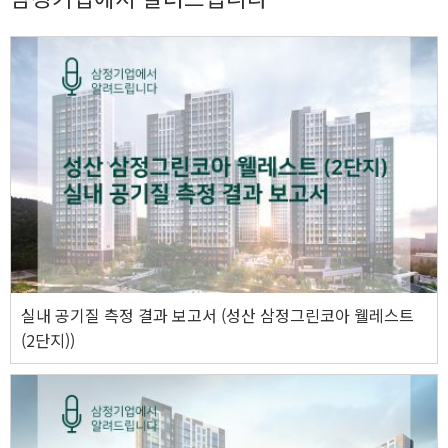
실내 공기질 측정 결과 보고서 (성산 삼정그린코아 웰레스트
(2단지))